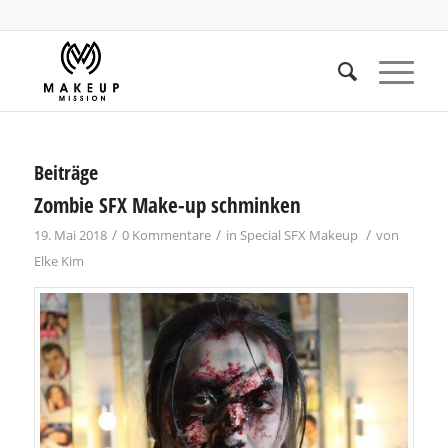
Beiträge
Zombie SFX Make-up schminken
/
/
/
19. Mai 2018
0 Kommentare
in
Special SFX Makeup
von
Elke Kim