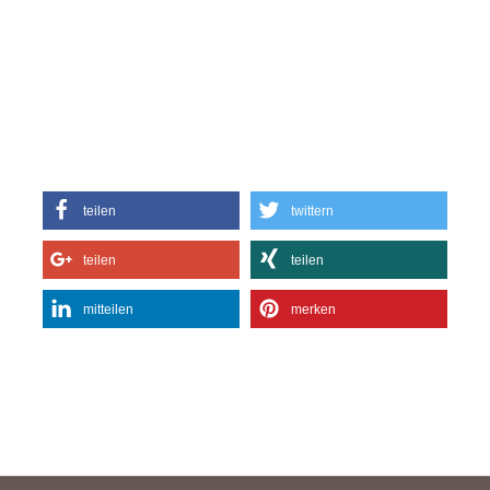
teilen
twittern
teilen
teilen
mitteilen
merken