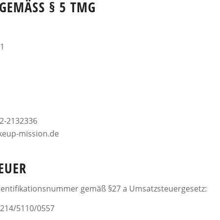
EMÄSS § 5 TMG
 1
72-2132336
keup-mission.de
EUER
entifikationsnummer gemäß §27 a Umsatzsteuergesetz:
214/5110/0557