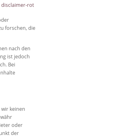
oder
 forschen, die
onen nach den
ng ist jedoch
ch. Bei
nhalte
 wir keinen
ewähr
ieter oder
unkt der