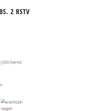
S. 2 RSTV
 (OS) bereit:
er