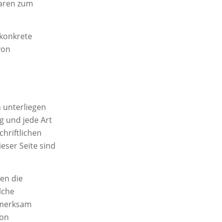
waren zum
 konkrete
von
n unterliegen
g und jede Art
hriftlichen
eser Seite sind
den die
lche
fmerksam
von