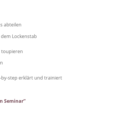
s abteilen
it dem Lockenstab
d toupieren
en
by-step erklärt und trainiert
en Seminar”