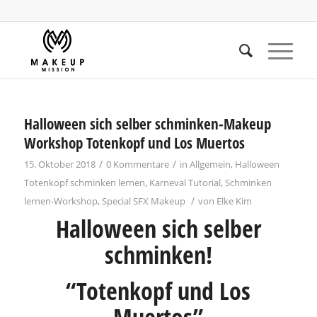
Halloween sich selber schminken-Makeup
Workshop Totenkopf und Los Muertos
/
/
15. Oktober 2018
0 Kommentare
in
Allgemein
,
Halloween
Totenkopf schminken lernen
,
Karneval Tutorial
,
Schminken
/
lernen-Workshop
,
Special SFX Makeup
von
Elke Kim
Halloween sich selber
schminken!
“Totenkopf und Los