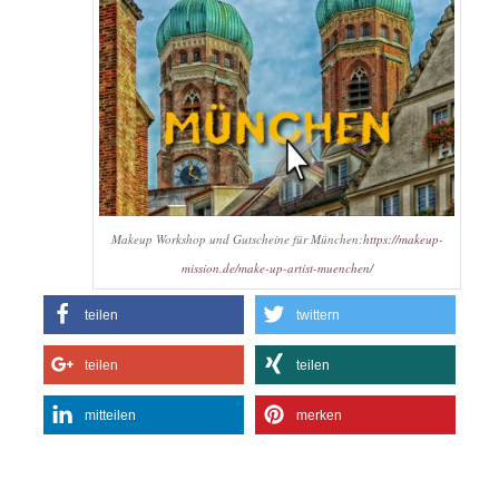
Makeup Workshop und Gutscheine für München:
https://makeup-
mission.de/make-up-artist-muenchen/
teilen
twittern
teilen
teilen
mitteilen
merken