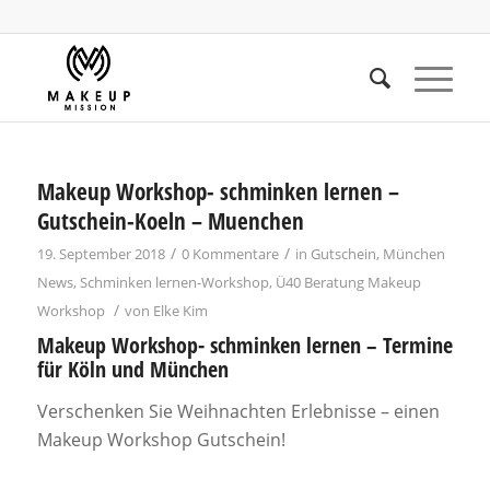
Makeup Workshop- schminken lernen –
Gutschein-Koeln – Muenchen
/
/
19. September 2018
0 Kommentare
in
Gutschein
,
München
News
,
Schminken lernen-Workshop
,
Ü40 Beratung Makeup
/
Workshop
von
Elke Kim
Makeup Workshop- schminken lernen – Termine
für Köln und München
Verschenken Sie Weihnachten Erlebnisse – einen
Makeup Workshop Gutschein!