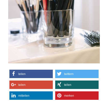
teilen
twittern
teilen
teilen
mitteilen
merken