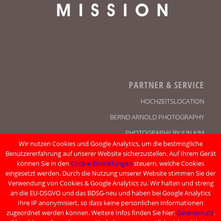
PARTNER & SERVICE
HOCHZEITSLOCATION
BERND ARNOLD PHOTOGRAPHY
PHOTOGRAPHY BY JUN KIM
Wir nutzen Cookies und Google Analytics, um die bestmögliche
KONTAKT
Benutzererfahrung auf unserer Website sicherzustellen. Auf Ihrem Gerät
können Sie in den
Cookie-Einstellungen
steuern, welche Cookies
IMPRESSUM
eingesetzt werden. Durch die Nutzung unserer Website stimmen Sie der
DATENSCHUTZ
Verwendung von Cookies & Google Analytics zu. Wir halten und streng
an die EU-DSGVO und das BDSG-neu und haben bei Google Analytics
Ihre IP anonymisiert, so dass keine persönlichen Informationen
zugeordnet werden können. Weitere Infos finden Sie hier:
Datenschutz
.