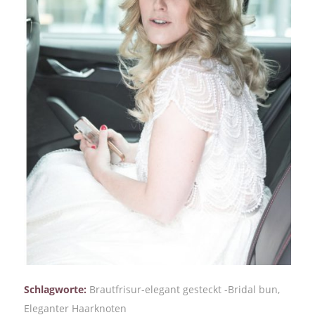
Schlagworte:
Brautfrisur-elegant gesteckt -Bridal bun
,
Eleganter Haarknoten