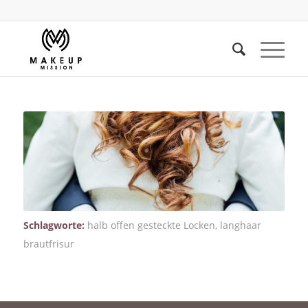
Schlagworte:
halb offen gesteckte Locken
,
langhaar
brautfrisur