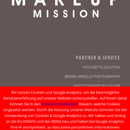
PARTNER & SERVICE
HOCHZEITSLOCATION
BERND ARNOLD PHOTOGRAPHY
PHOTOGRAPHY BY JUN KIM
Wir nutzen Cookies und Google Analytics, um die bestmögliche
KONTAKT
Benutzererfahrung auf unserer Website sicherzustellen. Auf Ihrem Gerät
können Sie in den
Cookie-Einstellungen
steuern, welche Cookies
IMPRESSUM
eingesetzt werden. Durch die Nutzung unserer Website stimmen Sie der
DATENSCHUTZ
Verwendung von Cookies & Google Analytics zu. Wir halten und streng
an die EU-DSGVO und das BDSG-neu und haben bei Google Analytics
Ihre IP anonymisiert, so dass keine persönlichen Informationen