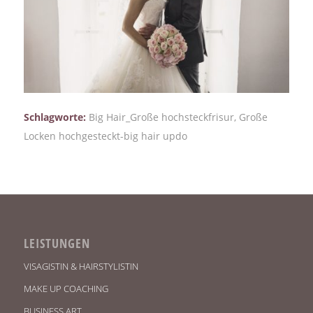
Schlagworte:
Big Hair_Große hochsteckfrisur
,
Große
Locken hochgesteckt-big hair updo
LEISTUNGEN
VISAGISTIN & HAIRSTYLISTIN
MAKE UP COACHING
BUSINESS ART