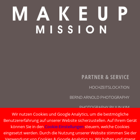
PARTNER & SERVICE
HOCHZEITSLOCATION
BERND ARNOLD PHOTOGRAPHY
PHOTOGRAPHY BY JUN KIM
Wir nutzen Cookies und Google Analytics, um die bestmögliche
KONTAKT
Benutzererfahrung auf unserer Website sicherzustellen. Auf Ihrem Gerät
können Sie in den
Cookie-Einstellungen
steuern, welche Cookies
IMPRESSUM
eingesetzt werden. Durch die Nutzung unserer Website stimmen Sie der
DATENSCHUTZ
Verwendung von Cookies & Google Analytics zu. Wir halten und streng